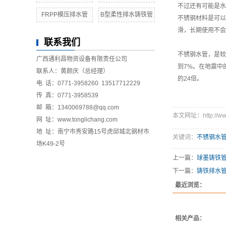
不过还有可能是水
FRPP模压排水管
B型柔性排水铸铁管
不锈钢材料是可以
滑，长期使用不会
联系我们
不锈钢水管，是较
广西通利昌物资设备有限责任公司
到7%。在地震中
联系人：黄颜庆（总经理）
的24倍。
电 话：0771-3958260 13517712229
传 真：0771-3958539
邮 箱：1340069788@qq.com
本文网址：http://www.
网 址：www.tonglichang.com
地 址：南宁市秀安路15号虎邱城北钢材市
关键词：
不锈钢水
场K49-2号
上一篇：
球墨铸铁
下一篇：
铸铁排水
最近浏览：
相关产品：