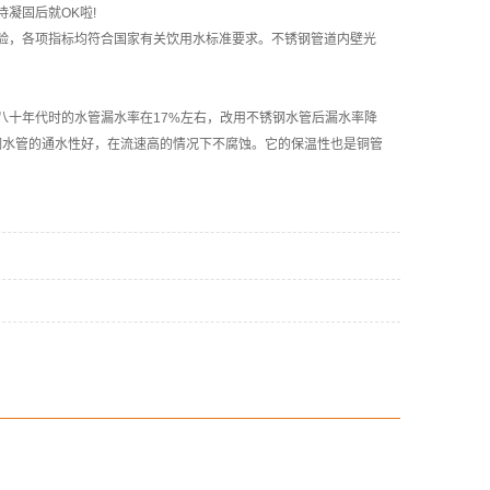
凝固后就OK啦!
验，各项指标均符合国家有关饮用水标准要求。不锈钢管道内壁光
八十年代时的水管漏水率在17%左右，改用不锈钢水管后漏水率降
钢水管的通水性好，在流速高的情况下不腐蚀。它的保温性也是铜管