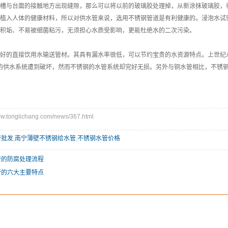
槽与台面的接触地方出现缝隙，那么可以将以前的玻璃胶处理掉，从新涂抹玻璃胶，待
植入人体的健康材料，所以对供水管来说，选用不锈钢管道是有利健康的。浸泡水试
积垢、不易被细菌粘污，无须担心水质受影响，更能杜绝水的二次污染。
好的直接饮用水输送管材。其具有漏水率很低，可以节约宝贵的水资源特点。上世纪
的供水系统遭到破坏，然而不锈钢的水管系统却完好无损。另外与铜水管相比，不锈
tonglichang.com/news/367.html
管批发
,
南宁薄壁不锈钢给水管
,
不锈钢水管价格
管的防腐处理流程
管的六大主要特点