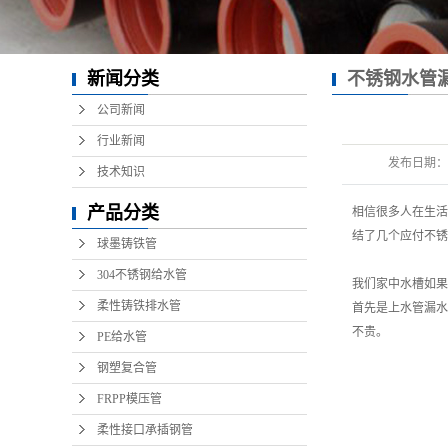
新闻分类
不锈钢水管
水问题！
公司新闻
行业新闻
发布日期：
技术知识
产品分类
相信很多人在生活
结了几个应付不锈
球墨铸铁管
304不锈钢给水管
我们家中水槽如果
柔性铸铁排水管
首先是上水管漏水
不贵。
PE给水管
钢塑复合管
FRPP模压管
柔性接口承插钢管