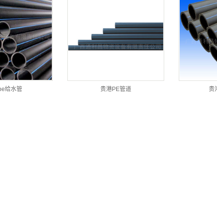
pe给水管
贵港PE管道
贵