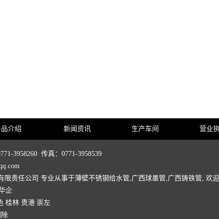
产品介绍
新闻资讯
生产车间
营业
58260 传真：0771-3958539
q.com
利昌物资设备有限责任公司 专业从事于
薄壁不锈钢给水管
,
广西球墨管
,
广西铸铁管
, 欢
华企
色
桂林
贵港
崇左
删除