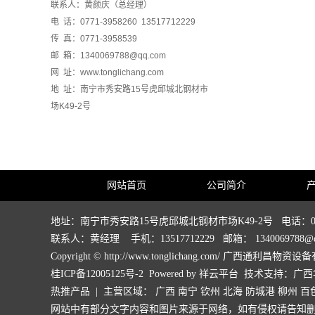
联系人：黄颜庆（总经理）
电 话：0771-3958260 13517712229
传 真：0771-3958539
邮 箱：1340069788@qq.com
网 址：www.tonglichang.com
地 址：南宁市秀安路15号虎邱城北钢材市
场K49-2号
网站首页
公司简介
地址：南宁市秀安路15号虎邱城北钢材市场K49-2号 电话：0771-39
联系人：黄经理 手机：13517712229 邮箱： 1340069788@q
Copyright © http://www.tonglichang.com/ 广西通
桂ICP备12005125号-2
Powered by
祥云平台
技术支持：
广西
热推产品
| 主营区域：
广西
南宁
钦州
北海
防城港
柳州
百
网站中有部分文字内容和图片来源于网络，如有侵权请告知