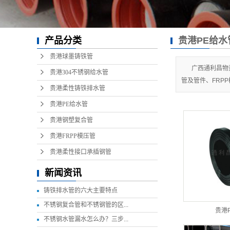
产品分类
贵港PE给水
贵港球墨铸铁管
广西通利昌物
贵港304不锈钢给水管
管及管件、FRP
贵港柔性铸铁排水管
贵港PE给水管
贵港钢塑复合管
贵港FRPP模压管
贵港柔性接口承插钢管
新闻资讯
铸铁排水管的六大主要特点
不锈钢复合管和不锈钢管的区...
贵港
不锈钢水管漏水怎么办？三步...