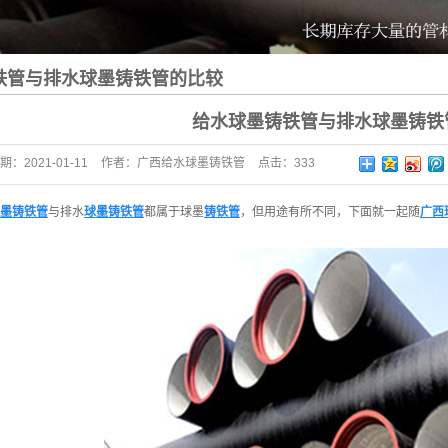
铁管与排水球墨铸铁管的比较
给水球墨铸铁管与排水球墨铸铁
期：
2021-01-11
作者：
广西给水球墨铸铁管
点击：
333
墨铸铁管
与排水
球墨铸铁管
都属于球墨
铸铁管
，但用途有所不同，下面就一起随
广西