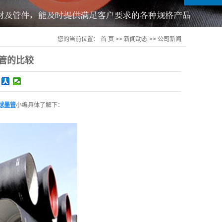
您的当前位置：
首 页
>>
新闻动态
>>
公司新闻
管的比较
球墨管
小编具体了解下：