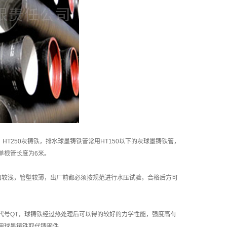
T250灰铸铁，排水球墨铸铁管常用HT150以下的灰球墨铸铁管，
单根管长度为6米。
口较浅，管壁较薄，出厂前都必须按规范进行水压试验，合格后方可
代号QT，球铸铁经过热处理后可以得的较好的力学性能，强度高有
用球墨铸铁取代铸钢件。