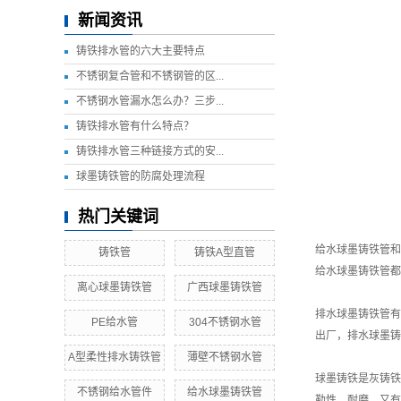
新闻资讯
铸铁排水管的六大主要特点
不锈钢复合管和不锈钢管的区...
不锈钢水管漏水怎么办？三步...
铸铁排水管有什么特点？
铸铁排水管三种链接方式的安...
球墨铸铁管的防腐处理流程
热门关键词
给水球墨铸铁管和
铸铁管
铸铁A型直管
给水球墨铸铁管都
离心球墨铸铁管
广西球墨铸铁管
排水球墨铸铁管有
PE给水管
304不锈钢水管
出厂，排水球墨铸
A型柔性排水铸铁管
薄壁不锈钢水管
球墨铸铁是灰铸铁
不锈钢给水管件
给水球墨铸铁管
勒性，耐磨，又有