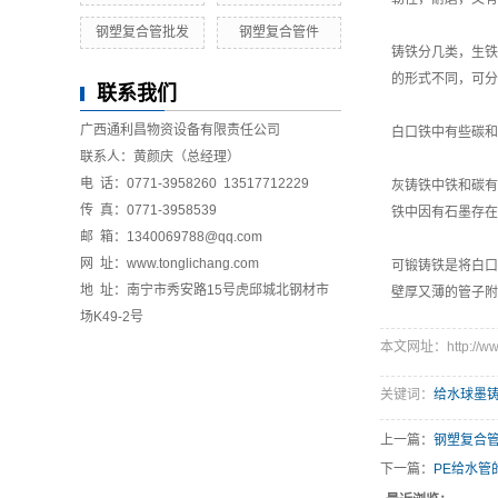
钢塑复合管批发
钢塑复合管件
铸铁分几类，生铁
的形式不同，可分
联系我们
广西通利昌物资设备有限责任公司
白口铁中有些碳和
联系人：黄颜庆（总经理）
电 话：0771-3958260 13517712229
灰铸铁中铁和碳有
传 真：0771-3958539
铁中因有石墨存在
邮 箱：1340069788@qq.com
网 址：www.tonglichang.com
可锻铸铁是将白口
地 址：南宁市秀安路15号虎邱城北钢材市
壁厚又薄的管子附
场K49-2号
本文网址：http://www.
关键词：
给水球墨
上一篇：
钢塑复合
下一篇：
PE给水管