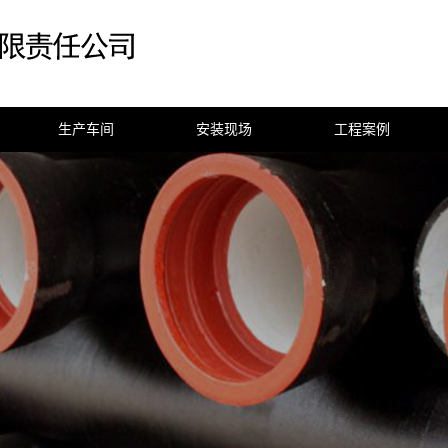
生产车间
安装现场
工程案例