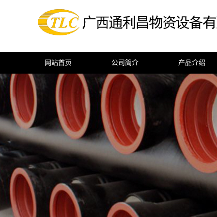
网站首页
公司简介
产品介绍