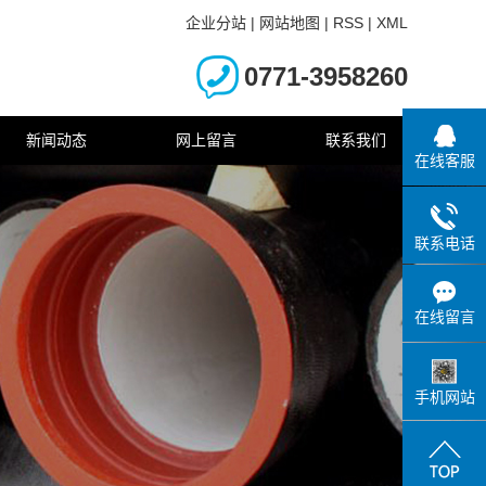
企业分站
|
网站地图
|
RSS
|
XML
0771-3958260
新闻动态
网上留言
联系我们
在线客服
联系电话
在线留言
手机网站