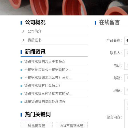
公司概况
在线留言
公司简介
资质证书
产品名称：
新闻资讯
联系人：
铸铁排水管的六大主要特点
电话：
不锈钢复合管和不锈钢管的区...
不锈钢水管漏水怎么办？三步...
邮箱：
铸铁排水管有什么特点？
地址：
铸铁排水管三种链接方式的安...
球墨铸铁管的防腐处理流程
热门关键词
留言内容：
球墨铸铁管
304不锈钢水管